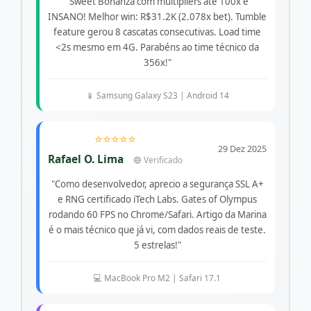
"Sweet Bonanza com multipliers até 100x é
INSANO! Melhor win: R$31.2K (2.078x bet). Tumble
feature gerou 8 cascatas consecutivas. Load time
<2s mesmo em 4G. Parabéns ao time técnico da
356x!"
📱 Samsung Galaxy S23 | Android 14
⭐⭐⭐⭐⭐
29 Dez 2025
Rafael O. Lima
🔵 Verificado
"Como desenvolvedor, aprecio a segurança SSL A+
e RNG certificado iTech Labs. Gates of Olympus
rodando 60 FPS no Chrome/Safari. Artigo da Marina
é o mais técnico que já vi, com dados reais de teste.
5 estrelas!"
💻 MacBook Pro M2 | Safari 17.1