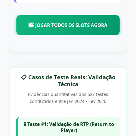
🎰
JOGAR TODOS OS SLOTS AGORA
📋 Casos de Teste Reais: Validação
Técnica
Evidências quantitativas dos 627 testes
conduzidos entre Jan 2024 - Fev 2026
🧪 Teste #1: Validação de RTP (Return to
Player)