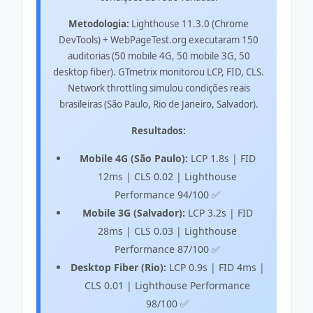
Metodologia:
Lighthouse 11.3.0 (Chrome
DevTools) + WebPageTest.org executaram 150
auditorias (50 mobile 4G, 50 mobile 3G, 50
desktop fiber). GTmetrix monitorou LCP, FID, CLS.
Network throttling simulou condições reais
brasileiras (São Paulo, Rio de Janeiro, Salvador).
Resultados:
Mobile 4G (São Paulo):
LCP 1.8s | FID
12ms | CLS 0.02 | Lighthouse
Performance 94/100 ✅
Mobile 3G (Salvador):
LCP 3.2s | FID
28ms | CLS 0.03 | Lighthouse
Performance 87/100 ✅
Desktop Fiber (Rio):
LCP 0.9s | FID 4ms |
CLS 0.01 | Lighthouse Performance
98/100 ✅