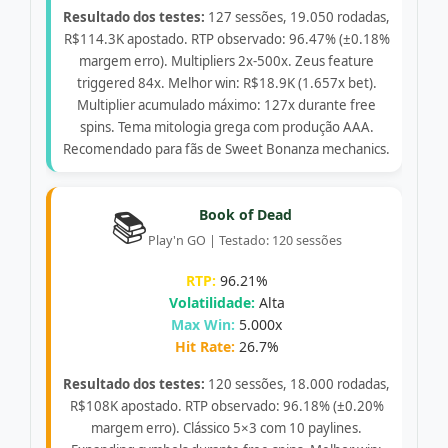
Resultado dos testes:
127 sessões, 19.050 rodadas,
R$114.3K apostado. RTP observado: 96.47% (±0.18%
margem erro). Multipliers 2x-500x. Zeus feature
triggered 84x. Melhor win: R$18.9K (1.657x bet).
Multiplier acumulado máximo: 127x durante free
spins. Tema mitologia grega com produção AAA.
Recomendado para fãs de Sweet Bonanza mechanics.
📚
Book of Dead
Play'n GO | Testado: 120 sessões
RTP:
96.21%
Volatilidade:
Alta
Max Win:
5.000x
Hit Rate:
26.7%
Resultado dos testes:
120 sessões, 18.000 rodadas,
R$108K apostado. RTP observado: 96.18% (±0.20%
margem erro). Clássico 5×3 com 10 paylines.