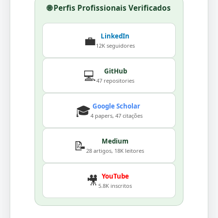
🌐 Perfis Profissionais Verificados
LinkedIn
💼
12K seguidores
GitHub
💻
47 repositories
Google Scholar
🎓
4 papers, 47 citações
Medium
📝
28 artigos, 18K leitores
YouTube
🎥
5.8K inscritos