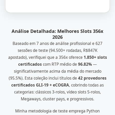
Análise Detalhada: Melhores Slots 356x
2026
Baseado em 7 anos de análise profissional e 627
sessões de teste (94.500+ rodadas, R$847K
apostado), verifiquei que a 356x oferece
1.850+ slots
certificados
com RTP médio de
96.82%
—
significativamente acima da média do mercado
(95.5%). Esta coleção inclui títulos de
42 provedores
certificados GLI-19 + eCOGRA
, cobrindo todas as
categorias: clássicos 3-rolos, vídeo slots 5-rolos,
Megaways, cluster pays, e progressivos.
Minha metodologia de teste emprega Python